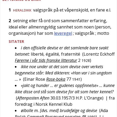
1
valgspråk på et våpenskjold, en fane e.l.
HERALDIKK
2
setning eller få ord som sammenfatter erfaring,
ideal eller allmenngyldig sannhet som noen (person,
organisasjon) har som
leveregel
; valgspråk
; motto
SITATER
i den offisielle devise er det samlende bare svakt
betonet:
liberté
,
égalité
,
fraternité
(
Lorentz Eckhoff
Førerne i vår tids franske litteratur
2
)
1928
ikke noe under at det som devise over verkets
begynnelse står: Med dikteren: «Han var i sin ungdom
… »
(
Einar Rose
Rose-boka
77
)
1941
«jakt og hunder … er gudenes oppfinnelse» … kunne
ikke disse ord stå som devise for alt som heter kennel?
(
Aftenposten Aften
30.03.1957/3
H.P. L’Orange
)
| fra
foredrag i Norsk Kennel Klub
ølbolle m. [dvs. med] brudefølge og devise
(
Ada
Polak
Gammelt Porsgrund porselen
48
)
| i
1980