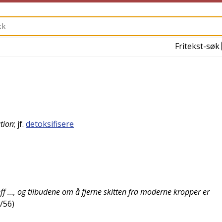
Fritekst-søk
ation
; jf.
detoksifisere
eff …, og tilbudene om å fjerne skitten fra moderne kropper er
7/56
)