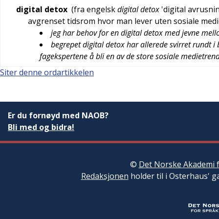
digital detox
(fra
engelsk
digital detox
'
digital avrusni
avgrenset tidsrom hvor man lever uten sosiale medie
jeg har behov for en digital detox med jevne mell
begrepet digital detox har allerede svirret rundt i 
fagekspertene å bli en av de store sosiale medietren
Siter denne ordartikkelen
Er du fornøyd med NAOB?
Bli med og bidra!
©
Det Norske Akademi f
Redaksjonen
holder til i Osterhaus' g