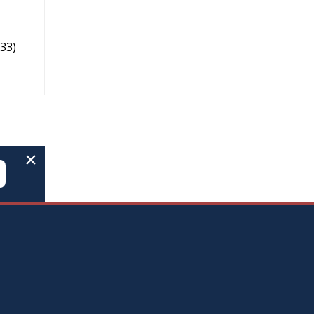
–33
)