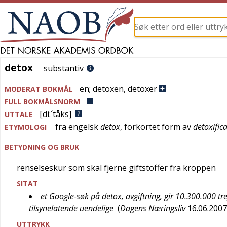
detox
detox
substantiv
en
;
detoxen
,
detoxer
MODERAT BOKMÅL
FULL BOKMÅLSNORM
[di:´tåks]
UTTALE
fra
engelsk
detox
, forkortet form av
detoxific
ETYMOLOGI
BETYDNING OG BRUK
renselseskur som skal fjerne giftstoffer fra kroppen
SITAT
et Google-søk på detox, avgiftning, gir 10.300.000 tr
tilsynelatende uendelige
(
Dagens Næringsliv
16.06.200
UTTRYKK