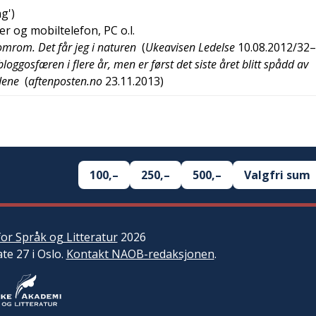
ng
')
r og mobiltelefon, PC o.l.
omrom. Det får jeg i naturen
(
Ukeavisen Ledelse
10.08.2012/32
bloggosfæren i flere år, men er først det siste året blitt spådd av
dene
(
aftenposten.no
23.11.2013
)
100,–
250,–
500,–
Valgfri sum
or Språk og Litteratur
2026
ate 27 i Oslo.
Kontakt NAOB-redaksjonen
.