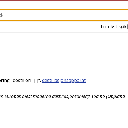
Fritekst-søk
ering
; destilleri
| jf.
destillasjonsapparat
 som Europas mest moderne destillasjonsanlegg
(
oa.no (Oppland