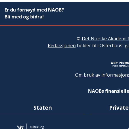
Er du fornøyd med NAOB?
Bli med og bidra!
©
Det Norske Akademi f
Redaksjonen
holder til i Osterhaus' g
Om bruk av informasjons
NAOBs finansielle
Staten
Private