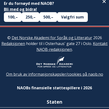
Er du fornøyd med NAOB?
Bli med og bidra!
100,–
250,–
500,–
Valgfri sum
©
Det Norske Akademi for Språk og Litteratur
2026
Redaksjonen
holder til i Osterhaus' gate 27 i Oslo.
Kontakt
NAOB-redaksjonen
.
Om bruk av informasjonskapsler/cookies på naob.no
NAOBs finansielle støttespillere i 2026
Staten