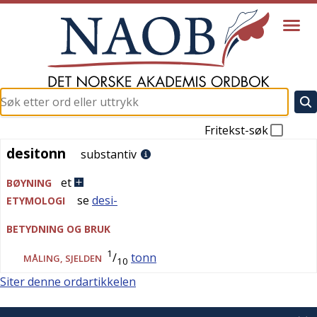
Fritekst-søk
desitonn
desitonn
substantiv
et
BØYNING
se
desi-
ETYMOLOGI
BETYDNING OG BRUK
1
/
tonn
MÅLING
,
SJELDEN
10
Siter denne ordartikkelen