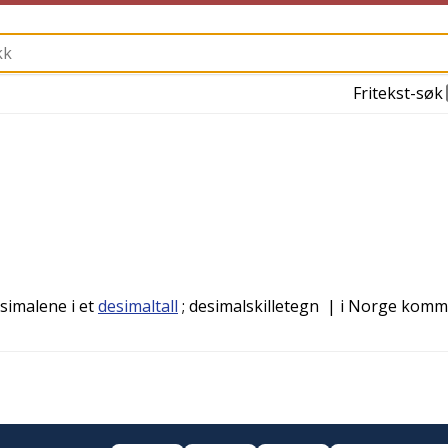
Fritekst-søk
esimalene i et
desimaltall
; desimalskilletegn
| i Norge kom