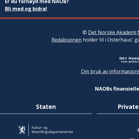
Er du fornøyd med NAOB?
Bli med og bidra!
©
Det Norske Akademi f
Redaksjonen
holder til i Osterhaus' g
Om bruk av informasjons
NAOBs finansielle
Staten
Private