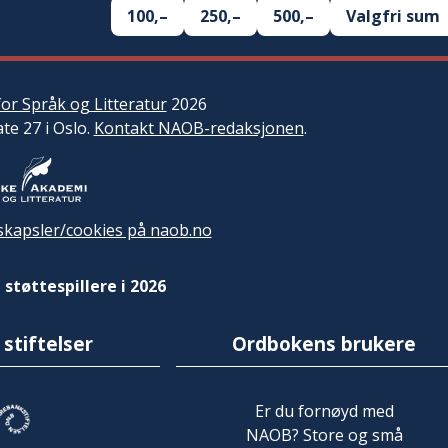
100,–
250,–
500,–
Valgfri sum
or Språk og Litteratur
2026
ate 27 i Oslo.
Kontakt NAOB-redaksjonen
.
kapsler/cookies på naob.no
 støttespillere i 2026
 stiftelser
Ordbokens brukere
Er du fornøyd med
NAOB? Store og små