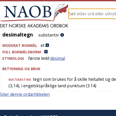
desimaltegn
desimaltegn
substantiv
et
MODERAT BOKMÅL
FULL BOKMÅLSNORM
første ledd
desimal
ETYMOLOGI
BETYDNING OG BRUK
tegn som brukes for å skille heltallet og d
MATEMATIKK
(3,14), i engelskspråklige land punktum (3.14)
Siter denne ordartikkelen