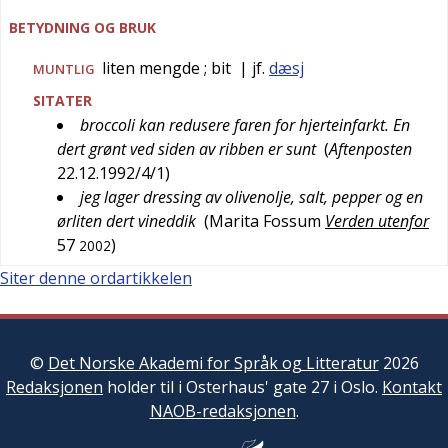
BETYDNING OG BRUK
liten mengde
; bit
| jf.
dæsj
MUNTLIG
SITATER
broccoli kan redusere faren for hjerteinfarkt. En
dert grønt ved siden av ribben er sunt
(
Aftenposten
22.12.1992/4/1
)
jeg lager dressing av olivenolje, salt, pepper og en
ørliten dert vineddik
(
Marita Fossum
Verden utenfor
57
)
2002
Siter denne ordartikkelen
©
Det Norske Akademi for Språk og Litteratur
2026
Redaksjonen
holder til i Osterhaus' gate 27 i Oslo.
Kontakt
NAOB-redaksjonen
.