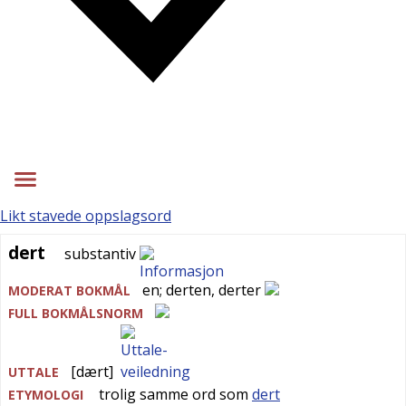
Likt stavede oppslagsord
dert
dert
substantiv
en
;
derten
,
derter
MODERAT BOKMÅL
FULL BOKMÅLSNORM
[dært]
UTTALE
trolig samme ord som
dert
ETYMOLOGI