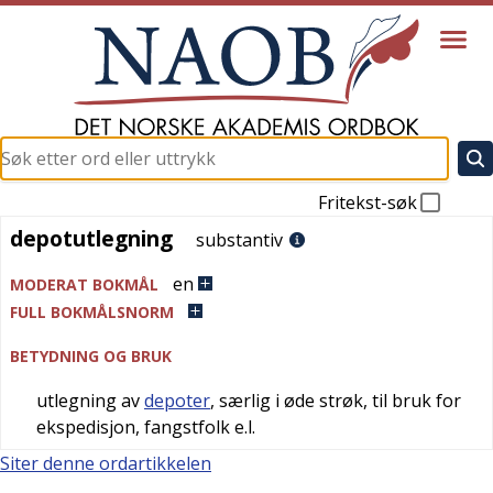
Fritekst-søk
depotutlegning
depotutlegning
substantiv
en
MODERAT BOKMÅL
FULL BOKMÅLSNORM
BETYDNING OG BRUK
utlegning av
depoter
, særlig i øde strøk, til bruk for
ekspedisjon, fangstfolk e.l.
Siter denne ordartikkelen