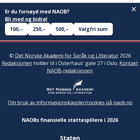
Er du fornøyd med NAOB?
Bli med og bidra!
100,–
250,–
500,–
Valgfri sum
©
Det Norske Akademi for Språk og Litteratur
2026
Redaksjonen
holder til i Osterhaus' gate 27 i Oslo.
Kontakt
NAOB-redaksjonen
.
Om bruk av informasjonskapsler/cookies på naob.no
NAOBs finansielle støttespillere i 2026
Staten