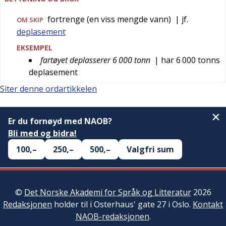
fortrenge (en viss mengde vann)
| jf.
OM SKIP
deplasement
EKSEMPEL
fartøyet deplasserer 6 000 tonn
| har 6 000 tonns
deplasement
Siter denne ordartikkelen
Er du fornøyd med NAOB?
Bli med og bidra!
100,–
250,–
500,–
Valgfri sum
©
Det Norske Akademi for Språk og Litteratur
2026
Redaksjonen
holder til i Osterhaus' gate 27 i Oslo.
Kontakt
NAOB-redaksjonen
.