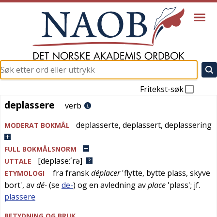
Fritekst-søk
deplassere
deplassere
verb
deplasserte
,
deplassert
,
deplassering
MODERAT BOKMÅL
FULL BOKMÅLSNORM
[deplase:´rə]
UTTALE
fra
fransk
déplacer
'
flytte, bytte plass, skyve
ETYMOLOGI
bort
', av
dé-
(se
de-
) og en avledning av
place
'
plass
'; jf.
plassere
BETYDNING OG BRUK