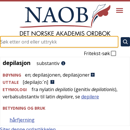
Fritekst-søk
depilasjon
depilasjon
substantiv
en
;
depilasjonen
,
depilasjoner
BØYNING
[depilaʃo:´n]
UTTALE
fra
nylatin
depilatio
(genitiv
depilationis
),
ETYMOLOGI
verbalsubstantiv til
latin
depilare
, se
depilere
BETYDNING OG BRUK
hårfjerning
Siter denne ordartikkelen