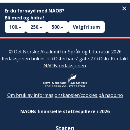
Er du fornøyd med NAOB?
Bli med og bidra!
100,–
250,–
500,–
Valgfri sum
©
Det Norske Akademi for Språk og Litteratur
2026
Redaksjonen
holder til i Osterhaus' gate 27 i Oslo.
Kontakt
NAOB-redaksjonen
.
Om bruk av informasjonskapsler/cookies på naob.no
NAOBs finansielle støttespillere i 2026
Staten