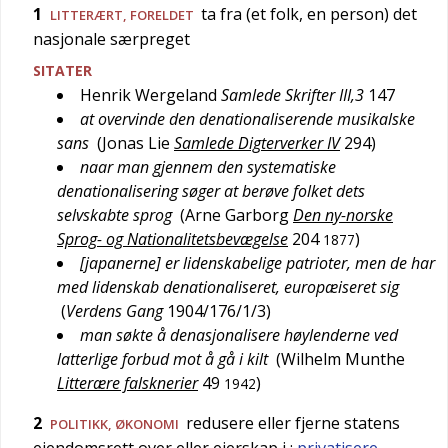
1
ta fra (et folk, en person) det
LITTERÆRT
,
FORELDET
nasjonale særpreget
SITATER
Henrik Wergeland
Samlede Skrifter III,3
147
at overvinde den denationaliserende musikalske
sans
(
Jonas Lie
Samlede Digterverker IV
294
)
naar man gjennem den systematiske
denationalisering søger at berøve folket dets
selvskabte sprog
(
Arne Garborg
Den ny-norske
Sprog- og Nationalitetsbevægelse
204
)
1877
[japanerne] er lidenskabelige patrioter, men de har
med lidenskab denationaliseret, europæiseret sig
(
Verdens Gang
1904/176/1/3
)
man søkte å denasjonalisere høylenderne ved
latterlige forbud mot å gå i kilt
(
Wilhelm Munthe
Litterære falsknerier
49
)
1942
2
redusere eller fjerne statens
POLITIKK
,
ØKONOMI