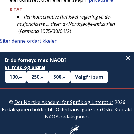
eiendomsrett over eller eierskap i
;
privatisere
SITAT
den konservative [britiske] regjering vil de-
nasjonalisere … deler av Nordsjøolje-industrien
(
Farmand
1975/38/64/2
)
Siter denne ordartikkelen
Er du fornøyd med NAOB?
Bli med og bidra!
100,–
250,–
500,–
Valgfri sum
©
Det Norske Akademi for Språk og Litteratur
2026
Redaksjonen
holder til i Osterhaus' gate 27 i Oslo.
Kontakt
NAOB-redaksjonen
.