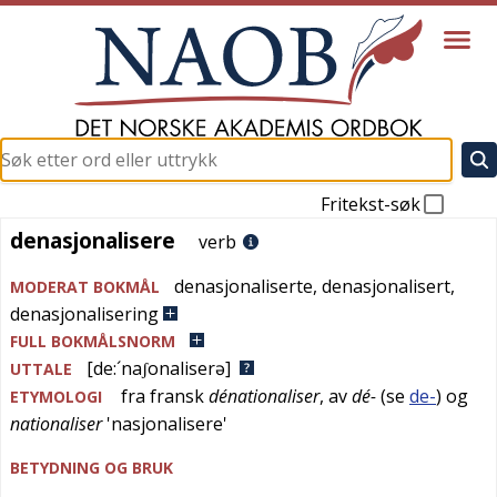
Fritekst-søk
denasjonalisere
denasjonalisere
verb
denasjonaliserte
,
denasjonalisert
,
MODERAT BOKMÅL
denasjonalisering
FULL BOKMÅLSNORM
[de:´naʃonaliserə]
UTTALE
fra
fransk
dénationaliser
, av
dé-
(se
de-
) og
ETYMOLOGI
nationaliser
'
nasjonalisere
'
BETYDNING OG BRUK