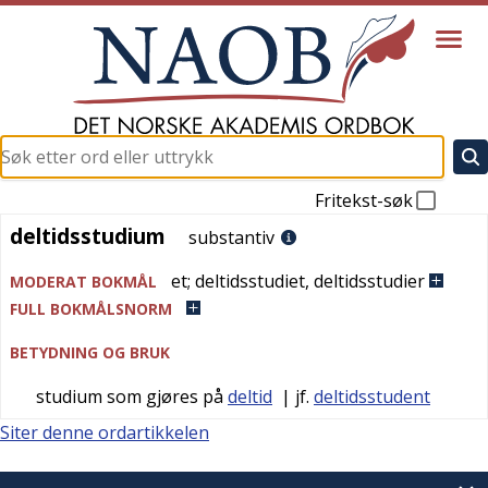
Fritekst-søk
deltidsstudium
deltidsstudium
substantiv
et
;
deltidsstudiet
,
deltidsstudier
MODERAT BOKMÅL
FULL BOKMÅLSNORM
BETYDNING OG BRUK
studium som gjøres på
deltid
| jf.
deltidsstudent
Siter denne ordartikkelen