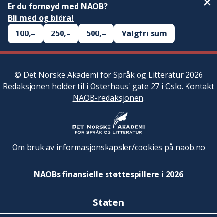
Er du fornøyd med NAOB?
Bli med og bidra!
100,–
250,–
500,–
Valgfri sum
©
Det Norske Akademi for Språk og Litteratur
2026
Redaksjonen
holder til i Osterhaus' gate 27 i Oslo.
Kontakt
NAOB-redaksjonen
.
Om bruk av informasjonskapsler/cookies på naob.no
NAOBs finansielle støttespillere i 2026
Staten