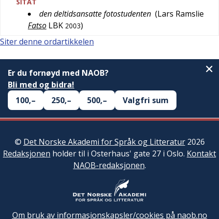
SITAT
den deltidsansatte fotostudenten
(
Lars Ramslie
Fatso
LBK
)
2003
Siter denne ordartikkelen
Er du fornøyd med NAOB?
Bli med og bidra!
100,–
250,–
500,–
Valgfri sum
©
Det Norske Akademi for Språk og Litteratur
2026
Redaksjonen
holder til i Osterhaus' gate 27 i Oslo.
Kontakt
NAOB-redaksjonen
.
Om bruk av informasjonskapsler/cookies på naob.no