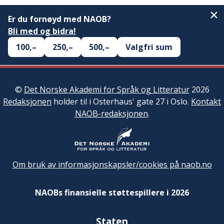
Er du fornøyd med NAOB?
Bli med og bidra!
100,–
250,–
500,–
Valgfri sum
©
Det Norske Akademi for Språk og Litteratur
2026
Redaksjonen
holder til i Osterhaus' gate 27 i Oslo.
Kontakt
NAOB-redaksjonen
.
Om bruk av informasjonskapsler/cookies på naob.no
NAOBs finansielle støttespillere i 2026
Staten