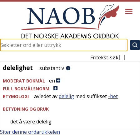
Fritekst-søk
delelighet
delelighet
substantiv
en
MODERAT BOKMÅL
FULL BOKMÅLSNORM
avledet av
delelig
med suffikset
-het
ETYMOLOGI
BETYDNING OG BRUK
det å være delelig
Siter denne ordartikkelen