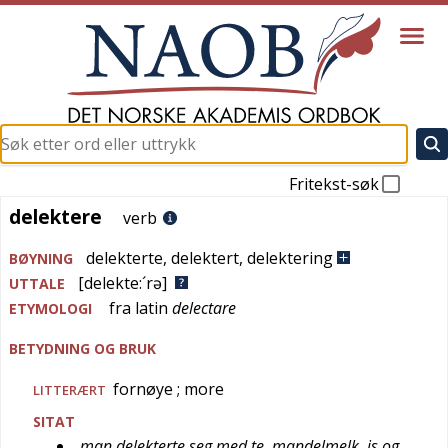
Fritekst-søk
delektere
delektere
verb
delekterte
,
delektert
,
delektering
BØYNING
[delekte:´rə]
UTTALE
fra
latin
delectare
ETYMOLOGI
BETYDNING OG BRUK
fornøye
; more
LITTERÆRT
SITAT
man delekterte seg med te, mandelmelk, is og