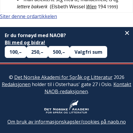
lettere bakverk
(
Elsbeth Wessel
Wien
194
)
1999
Siter denne ordartikkelen
Er du fornøyd med NAOB?
Bli med og bidra!
100,–
250,–
500,–
Valgfri sum
©
Det Norske Akademi for Språk og Litteratur
2026
Redaksjonen
holder til i Osterhaus' gate 27 i Oslo.
Kontakt
NAOB-redaksjonen
.
Om bruk av informasjonskapsler/cookies på naob.no