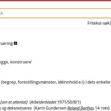
Fritekst-søk
ruering
ygge, konstruere
'
egrep, forestillingsmønster, idéinnhold e.l.) i dets enkelte
 [om et attentat]
(
Arbeiderbladet
1971/50/8/1
)
s og dekonstrueres
(
Karin Gundersen
Roland Barthes
14
)
1989