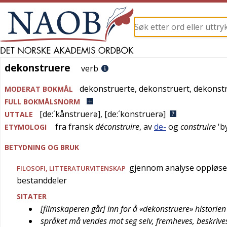
dekonstruere
dekonstruere
verb
dekonstruerte
,
dekonstruert
,
dekonst
MODERAT BOKMÅL
FULL BOKMÅLSNORM
[de:´kånstruerə]
,
[de:´konstruerə]
UTTALE
fra
fransk
déconstruire
, av
de-
og
construire
'
b
ETYMOLOGI
BETYDNING OG BRUK
gjennom analyse oppløse (b
FILOSOFI
,
LITTERATURVITENSKAP
bestanddeler
SITATER
[filmskaperen går] inn for å «dekonstruere» historien
språket må vendes mot seg selv, fremheves, beskrive