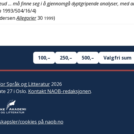
Freud … må finne seg i å gjennomgå dyptgripende analyser, med 
n
1993/504/16/4
)
ndersen
Allegorier
30
)
1999
100,–
250,–
500,–
Valgfri sum
or Språk og Litteratur
2026
ate 27 i Oslo.
Kontakt NAOB-redaksjonen
.
kapsler/cookies på naob.no