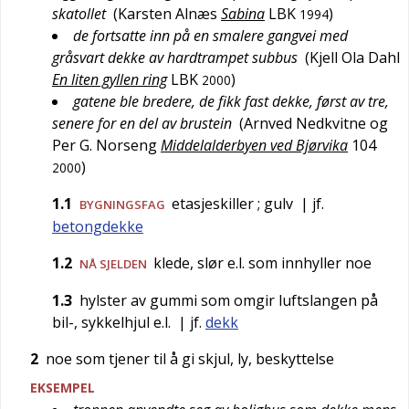
skatollet
(
Karsten Alnæs
Sabina
LBK
)
1994
de fortsatte inn på en smalere gangvei med
gråsvart dekke av hardtrampet subbus
(
Kjell Ola Dahl
En liten gyllen ring
LBK
)
2000
gatene ble bredere, de fikk fast dekke, først av tre,
senere for en del av brustein
(
Arnved Nedkvitne og
Per G. Norseng
Middelalderbyen ved Bjørvika
104
)
2000
1.1
etasjeskiller
; gulv
| jf.
BYGNINGSFAG
betongdekke
1.2
klede, slør e.l. som innhyller noe
NÅ SJELDEN
1.3
hylster av gummi som omgir luftslangen på
bil-, sykkelhjul e.l.
| jf.
dekk
2
noe som tjener til å gi skjul, ly, beskyttelse
EKSEMPEL