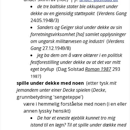
de tre baltiske stater ble okkupert under
dekke av en gjensidig støttepakt
(
Verdens Gang
24.05.1948/3
)
Sanders og Geiger skal under dekke av sin
forretningsvirksomhet [ha] samlet opplysninger
om ungarsk militærvesen og industri
(
Verdens
Gang
27.12.1949/8
)
jeg ba dem om å være aktører i en politisk
festforestilling under dekke av at det var mitt
eget bryllup
(
Dag Solstad
Roman 1987
293
)
1987
spille under dekke med noen
(etter
tysk
mit
jemandem unter einer Decke spielen
(
Decke
,
grunnbetydning '
sengeteppe
')
være i hemmelig forståelse med noen (i en eller
annen lyssky hensikt)
De har et eneste øjeblik kunnet tro mig
istand til en løgn? Til at spille under dække med