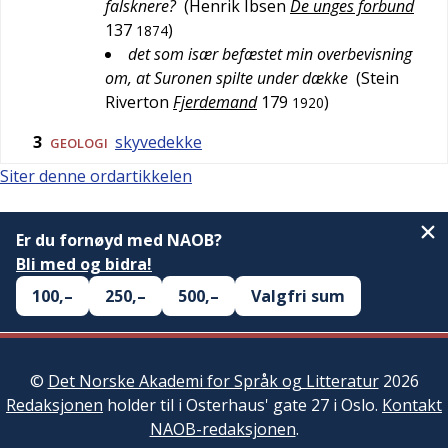
falsknere?
(
Henrik Ibsen
De unges forbund
137
)
1874
det som især befæstet min overbevisning
om, at Suronen spilte under dække
(
Stein
Riverton
Fjerdemand
179
)
1920
3
skyvedekke
GEOLOGI
Siter denne ordartikkelen
Er du fornøyd med NAOB?
Bli med og bidra!
100,–
250,–
500,–
Valgfri sum
©
Det Norske Akademi for Språk og Litteratur
2026
Redaksjonen
holder til i Osterhaus' gate 27 i Oslo.
Kontakt
NAOB-redaksjonen
.