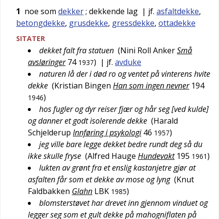
1
noe som
dekker
; dekkende lag
| jf.
asfaltdekke
,
betongdekke
,
grusdekke
,
gressdekke
,
ottadekke
SITATER
dekket falt fra statuen
(
Nini Roll Anker
Små
avsløringer
74
)
| jf.
avduke
1937
naturen lå der i død ro og ventet på vinterens hvite
dekke
(
Kristian Bingen
Han som ingen nevner
194
)
1946
hos fugler og dyr reiser fjær og hår seg [ved kulde]
og danner et godt isolerende dekke
(
Harald
Schjelderup
Innføring i psykologi
46
)
1957
jeg ville bare legge dekket bedre rundt deg så du
ikke skulle fryse
(
Alfred Hauge
Hundevakt
195
)
1961
lukten av grønt fra et enslig kastanjetre gjør at
asfalten får som et dekke av mose og lyng
(
Knut
Faldbakken
Glahn
LBK
)
1985
blomsterstøvet har drevet inn gjennom vinduet og
legger seg som et gult dekke på mahogniflaten på