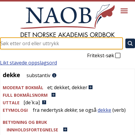
Fritekst-søk
Likt stavede oppslagsord
dekke
dekke
substantiv
et
;
dekket
,
dekker
MODERAT BOKMÅL
FULL BOKMÅLSNORM
[de`k:ə]
UTTALE
fra
nedertysk
dekke
; se også
dekke
(verb)
ETYMOLOGI
BETYDNING OG BRUK
INNHOLDSFORTEGNELSE