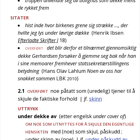
troppen anvendte seg av bolighus som dekke mens
de rykket frem
SITATER
hist inde hvor birkenes grene sig strække …, der
hvilte jeg lys under løvrige dække
(
Henrik Ibsen
Efterladte Skrifter I
18
)
det blir derfor et tilnærmet gjennomsiktig
OVERFØRT
dekke Gerhardsen forsøker å gjemme seg bak når han
i sine memoarer fremhever statssekretærstillingens
betydning
(
Hans Olav Lahlum
Noen av oss har
snakket sammen
LBK
)
2010
2.1
noe påtatt som (uredelig) tjener til å
OVERFØRT
skjule de faktiske forhold
| jf.
skinn
UTTRYKK
under dekke av
(etter
engelsk
under cover of
)
OM NOE SOM UTNYTTES FOR Å SKJULE DEN EGENTLIGE
med (noe) som skjul, påskudd
;
HENSIKTEN
under skinn av (noe)
| jf.
under påskudd av