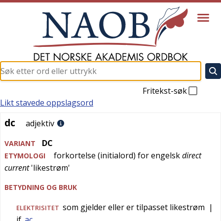
Fritekst-søk
Likt stavede oppslagsord
dc
dc
adjektiv
DC
VARIANT
forkortelse (initialord) for
engelsk
direct
ETYMOLOGI
current
'
likestrøm
'
BETYDNING OG BRUK
som gjelder eller er tilpasset likestrøm
|
ELEKTRISITET
jf.
ac