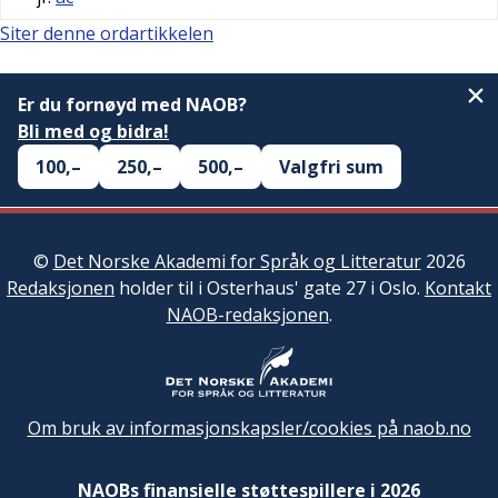
Siter denne ordartikkelen
Er du fornøyd med NAOB?
Bli med og bidra!
100,–
250,–
500,–
Valgfri sum
©
Det Norske Akademi for Språk og Litteratur
2026
Redaksjonen
holder til i Osterhaus' gate 27 i Oslo.
Kontakt
NAOB-redaksjonen
.
Om bruk av informasjonskapsler/cookies på naob.no
NAOBs finansielle støttespillere i 2026