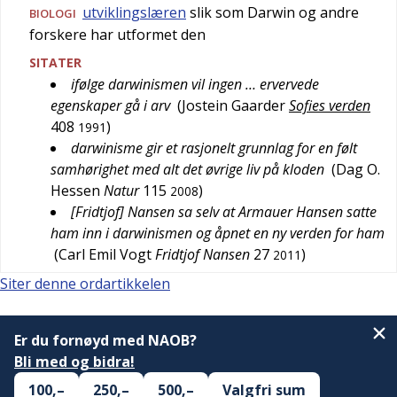
utviklingslæren
slik som Darwin og andre
BIOLOGI
forskere har utformet den
SITATER
ifølge darwinismen vil ingen … ervervede
egenskaper gå i arv
(
Jostein Gaarder
Sofies verden
408
)
1991
darwinisme gir et rasjonelt grunnlag for en følt
samhørighet med alt det øvrige liv på kloden
(
Dag O.
Hessen
Natur
115
)
2008
[Fridtjof] Nansen sa selv at Armauer Hansen satte
ham inn i darwinismen og åpnet en ny verden for ham
(
Carl Emil Vogt
Fridtjof Nansen
27
)
2011
Siter denne ordartikkelen
Er du fornøyd med NAOB?
Bli med og bidra!
100,–
250,–
500,–
Valgfri sum