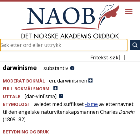
Fritekst-søk
darwinisme
darwinisme
substantiv
en
;
darwinismen
MODERAT BOKMÅL
FULL BOKMÅLSNORM
[dar-vini´smə]
UTTALE
avledet med suffikset
-isme
av etternavnet
ETYMOLOGI
til den engelske naturvitenskapsmannen Charles
Darwin
(1809–82)
BETYDNING OG BRUK