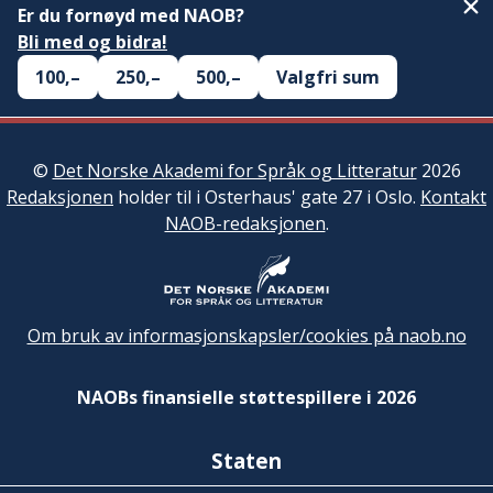
Er du fornøyd med NAOB?
Bli med og bidra!
100,–
250,–
500,–
Valgfri sum
©
Det Norske Akademi for Språk og Litteratur
2026
Redaksjonen
holder til i Osterhaus' gate 27 i Oslo.
Kontakt
NAOB-redaksjonen
.
Om bruk av informasjonskapsler/cookies på naob.no
NAOBs finansielle støttespillere i 2026
Staten