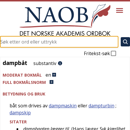
Fritekst-søk
dampbåt
dampbåt
substantiv
en
MODERAT BOKMÅL
FULL BOKMÅLSNORM
BETYDNING OG BRUK
båt som drives av
dampmaskin
eller
dampturbin
;
dampskip
SITATER
dampbaaten lægger til
(
Hans Jæger
Syk kjærlihet