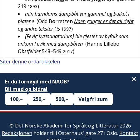
219
)
1893
min barndoms dampbåt var gammel og bulket i
platene
(
Odd Børretzen
Noen ganger er det all right
og andre tekster
15
)
1997
[Fevig kystsanatorium] ble gjestet av byfolk som
ankom Fevik med dampbåten
(
Hanne Lillebo
Obstfelder
548–549
)
2017
Siter denne ordartikkelen
Er du fornøyd med NAOB?
Bli med og bidra!
100,–
250,–
500,–
Valgfri sum
©
Det Norske Akademi for Språk og Litteratur
2026
Redaksjonen
holder til i Osterhaus' gate 27 i Oslo.
Kontakt