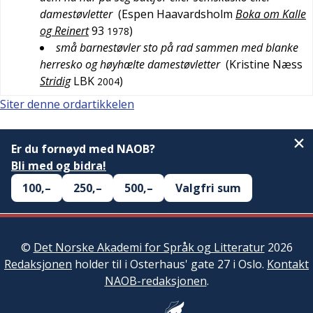
damestøvletter
(
Espen Haavardsholm
Boka om Kalle
og Reinert
93
)
1978
små barnestøvler sto på rad sammen med blanke
herresko og høyhælte damestøvletter
(
Kristine Næss
Stridig
LBK
)
2004
Siter denne ordartikkelen
Er du fornøyd med NAOB?
Bli med og bidra!
100,–
250,–
500,–
Valgfri sum
©
Det Norske Akademi for Språk og Litteratur
2026
Redaksjonen
holder til i Osterhaus' gate 27 i Oslo.
Kontakt
NAOB-redaksjonen
.