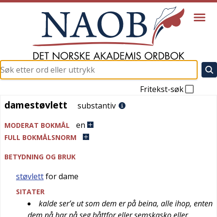
Fritekst-søk
damestøvlett
damestøvlett
substantiv
en
MODERAT BOKMÅL
FULL BOKMÅLSNORM
BETYDNING OG BRUK
støvlett
for dame
SITATER
kalde ser’e ut som dem er på beina, alle ihop, enten
dem nå har på seg båttfor eller semskasko eller