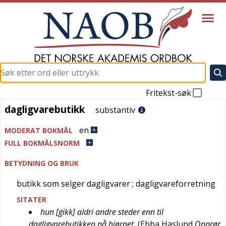
Fritekst-søk
dagligvarebutikk
dagligvarebutikk
substantiv
en
MODERAT BOKMÅL
FULL BOKMÅLSNORM
BETYDNING OG BRUK
butikk som selger dagligvarer
; dagligvareforretning
SITATER
hun [gikk] aldri andre steder enn til
dagligvarebutikken på hjørnet
(
Ebba Haslund
Opprør