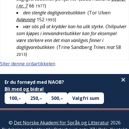
i nr. 7
66
)
1977
den stengte dagligvarebutikken
(
Tor Ulven
Avløsning
152
)
1993
vær obs på at krydder kan ha ulik styrke. Chilipulver
som kjøpes i innvandrerbutikker kan for eksempel
være sterkere enn det man vanligvis finner i
dagligvarebutikken
(
Trine Sandberg
Trines mat
58
)
2013
Siter denne ordartikkelen
Er du fornøyd med NAOB?
Bli med og bidra!
100,–
250,–
500,–
Valgfri sum
©
Det Norske Akademi for Språk og Litteratur
2026