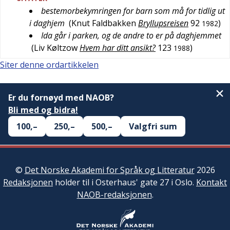
bestemorbekymringen for barn som må for tidlig ut
i daghjem
(
Knut Faldbakken
Bryllupsreisen
92
)
1982
Ida går i parken, og de andre to er på daghjemmet
(
Liv Køltzow
Hvem har ditt ansikt?
123
)
1988
Siter denne ordartikkelen
Er du fornøyd med NAOB?
Bli med og bidra!
100,–
250,–
500,–
Valgfri sum
©
Det Norske Akademi for Språk og Litteratur
2026
Redaksjonen
holder til i Osterhaus' gate 27 i Oslo.
Kontakt
NAOB-redaksjonen
.