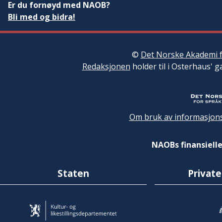
Er du fornøyd med NAOB?
Bli med og bidra!
©
Det Norske Akademi f
Redaksjonen
holder til i Osterhaus' g
Om bruk av informasjons
NAOBs finansielle
Staten
Private