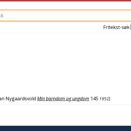
Fritekst-søk
an Nygaardsvold
Min barndom og ungdom
145
)
1952