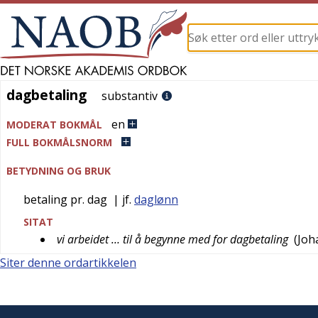
dagbetaling
dagbetaling
substantiv
en
MODERAT BOKMÅL
FULL BOKMÅLSNORM
BETYDNING OG BRUK
betaling pr. dag
| jf.
daglønn
SITAT
vi arbeidet … til å begynne med for dagbetaling
(
Joh
Siter denne ordartikkelen