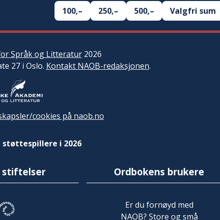
100,–
250,–
500,–
Valgfri sum
or Språk og Litteratur
2026
ate 27 i Oslo.
Kontakt NAOB-redaksjonen
.
kapsler/cookies på naob.no
 støttespillere i 2026
 stiftelser
Ordbokens brukere
Er du fornøyd med
NAOB? Store og små