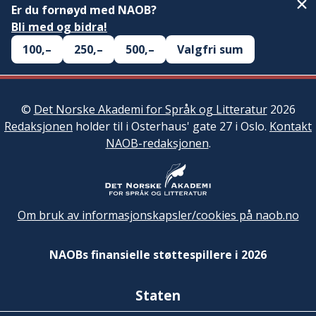
Er du fornøyd med NAOB?
Bli med og bidra!
100,–
250,–
500,–
Valgfri sum
©
Det Norske Akademi for Språk og Litteratur
2026
Redaksjonen
holder til i Osterhaus' gate 27 i Oslo.
Kontakt
NAOB-redaksjonen
.
Om bruk av informasjonskapsler/cookies på naob.no
NAOBs finansielle støttespillere i 2026
Staten