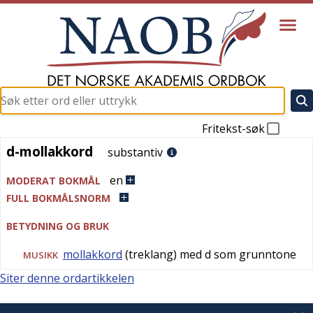
Fritekst-søk
d-mollakkord
d-mollakkord
substantiv
en
MODERAT BOKMÅL
FULL BOKMÅLSNORM
BETYDNING OG BRUK
mollakkord
(treklang) med d som grunntone
MUSIKK
Siter denne ordartikkelen