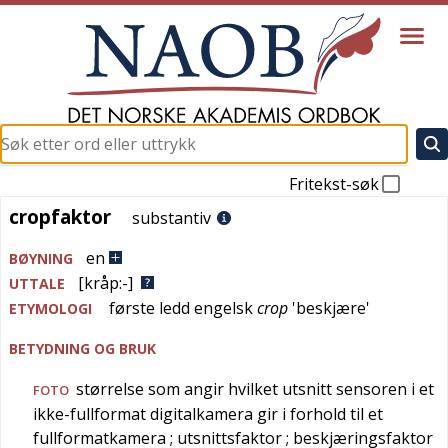
Fritekst-søk
cropfaktor
cropfaktor
substantiv
en
BØYNING
[kråp:-]
UTTALE
første ledd
engelsk
crop
'
beskjære
'
ETYMOLOGI
BETYDNING OG BRUK
størrelse som angir hvilket utsnitt sensoren i et
FOTO
ikke-fullformat digitalkamera gir i forhold til et
fullformatkamera
; utsnittsfaktor
; beskjæringsfaktor