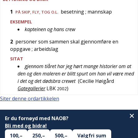
1
besetning
; mannskap
PÅ SKIP, FLY, TOG O.L.
EKSEMPEL
kapteinen og hans crew
2
personer som sammen skal gjennomføre en
oppgave
; arbeidslag
SITAT
gjennom tiåret har jeg hørt mange historier om at
den og den maleren er blitt spurt om han vil være med
i det og det dødsbra crewet
(
Cecilie Høigård
Gategallerier
LBK
)
2002
Siter denne ordartikkelen
Er du fornøyd med NAOB?
Bli med og bidra!
100,–
250,–
500,–
Valgfri sum