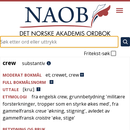
Fritekst-søk
crew
crew
substantiv
et
;
crewet
,
crew
MODERAT BOKMÅL
FULL BOKMÅLSNORM
[kru:]
UTTALE
fra
engelsk
crew
, grunnbetydning '
militære
ETYMOLOGI
forsterkninger, tropper som en styrke økes med
', fra
gammelfransk
creue
'
økning, stigning
', avledet av
gammelfransk
croistre
'
øke, stige
'
BETYDNING OG BRUK