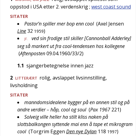
oppstod i USA etter 2. verdenskrig
;
west coast sound
SITATER
Pastor’n spiller mer bop enn cool
(
Axel Jensen
Line
32
)
1959
ved sin frodige stil skiller [Cannonball Adderley]
JF.
seg så markert ut fra cool-tendensen hos kollegene
(
Aftenposten
09.04.1960/33/2
)
1.1
sjangerbetegnelse innen jazz
2
rolig, avslappet livsinnstilling,
LITTERÆRT
livsholdning
SITATER
manndomsidealene bygger på en annen stil og på
andre verdier – håp, cool og soul
(
Pax 1967
221
)
Solveig ville heller ha stilt kliss naken på
slottsbalkongen syttende mai enn å tape et mikrogram
cool
(
Torgrim Eggen
Den nye Dylan
118
)
1997