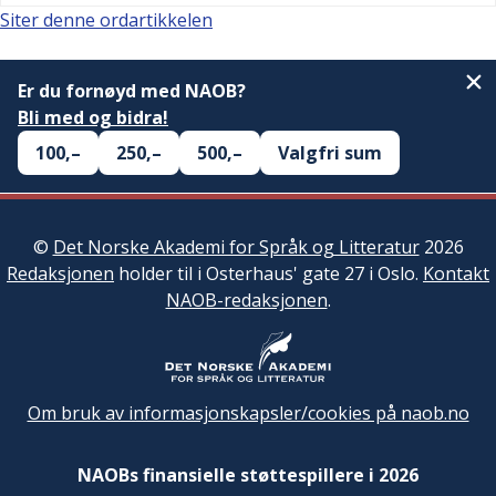
Siter denne ordartikkelen
Er du fornøyd med NAOB?
Bli med og bidra!
100,–
250,–
500,–
Valgfri sum
©
Det Norske Akademi for Språk og Litteratur
2026
Redaksjonen
holder til i Osterhaus' gate 27 i Oslo.
Kontakt
NAOB-redaksjonen
.
Om bruk av informasjonskapsler/cookies på naob.no
NAOBs finansielle støttespillere i 2026