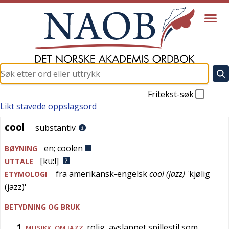
Fritekst-søk
Likt stavede oppslagsord
cool
cool
substantiv
en
;
coolen
BØYNING
[ku:l]
UTTALE
fra
amerikansk-engelsk
cool (jazz)
'
kjølig
ETYMOLOGI
(jazz)
'
BETYDNING OG BRUK
1
rolig, avslappet spillestil som
MUSIKK
, OM JAZZ