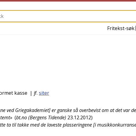
Fritekst-søk
ormet kasse
| jf.
siter
tane ved Griegakademiet] er ganske så overbevist om at det var de
stemt»
(
bt.no (Bergens Tidende)
23.12.2012
)
åtte ta til takke med de laveste plasseringene [i musikkonkurrans