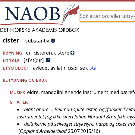
cister
cister
substantiv
en
;
cisteren
,
cistere
BØYNING
[si´st(ə)r]
UTTALE
avledet av
latin
cista
, se
cista
ETYMOLOGI
BETYDNING OG BRUK
eldre, mandolinlignende instrument med pæref
MUSIKK
SITATER
blant andre … Bellman spilte cister, og [forsker Tvei
instrumentet [og ikke siter] Johan Nordahl Brun fikk «ny
deltakerne på selvlaget strykelyre, harpe og cister m
(
Oppland Arbeiderblad
25.07.2015/16
)