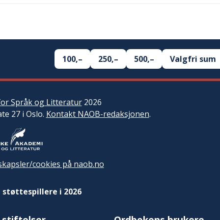
100,–
250,–
500,–
Valgfri sum
or Språk og Litteratur
2026
ate 27 i Oslo.
Kontakt NAOB-redaksjonen
.
kapsler/cookies på naob.no
 støttespillere i 2026
 stiftelser
Ordbokens brukere