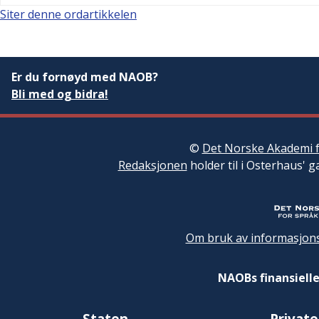
Siter denne ordartikkelen
Er du fornøyd med NAOB?
Bli med og bidra!
©
Det Norske Akademi f
Redaksjonen
holder til i Osterhaus' g
Om bruk av informasjons
NAOBs finansielle
Staten
Private