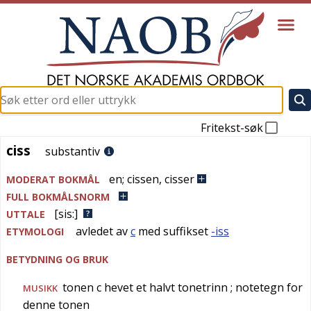
Fritekst-søk
ciss
ciss
substantiv
en
;
cissen
,
cisser
MODERAT BOKMÅL
FULL BOKMÅLSNORM
[sis:]
UTTALE
avledet av
c
med suffikset
-iss
ETYMOLOGI
BETYDNING OG BRUK
tonen c hevet et halvt tonetrinn
; notetegn for
MUSIKK
denne tonen