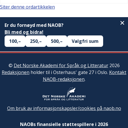
Siter denne ordartikkelen
Er du fornøyd med NAOB?
Bli med og bidra!
100,–
250,–
500,–
Valgfri sum
©
Det Norske Akademi for Språk og Litteratur
2026
Redaksjonen
holder til i Osterhaus' gate 27 i Oslo.
Kontakt
NAOB-redaksjonen
.
Om bruk av informasjonskapsler/cookies på naob.no
NAOBs finansielle støttespillere i 2026