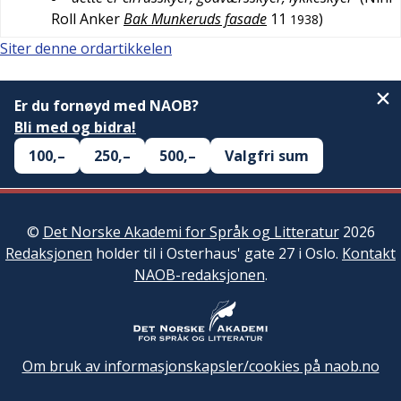
Roll Anker
Bak Munkeruds fasade
11
)
1938
Siter denne ordartikkelen
Er du fornøyd med NAOB?
Bli med og bidra!
100,–
250,–
500,–
Valgfri sum
©
Det Norske Akademi for Språk og Litteratur
2026
Redaksjonen
holder til i Osterhaus' gate 27 i Oslo.
Kontakt
NAOB-redaksjonen
.
Om bruk av informasjonskapsler/cookies på naob.no