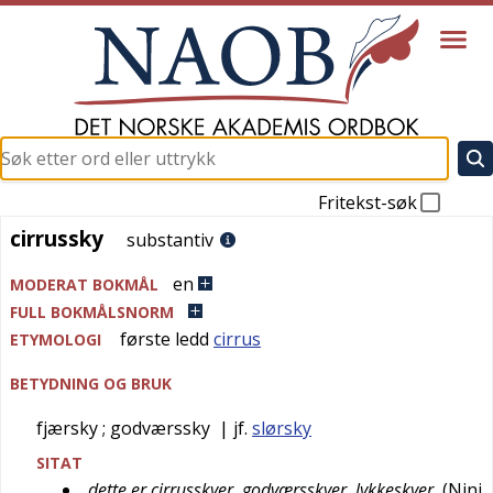
Fritekst-søk
cirrussky
cirrussky
substantiv
en
MODERAT BOKMÅL
FULL BOKMÅLSNORM
første ledd
cirrus
ETYMOLOGI
BETYDNING OG BRUK
fjærsky
; godværssky
| jf.
slørsky
SITAT
dette er cirrusskyer, godværsskyer, lykkeskyer
(
Nini