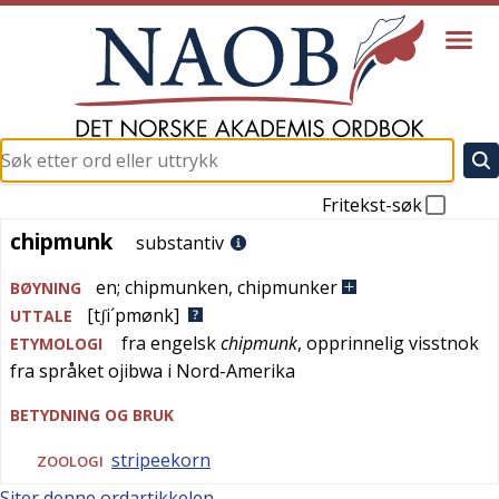
Fritekst-søk
chipmunk
chipmunk
substantiv
en
;
chipmunken
,
chipmunker
BØYNING
[tʃi´pmønk]
UTTALE
fra
engelsk
chipmunk
, opprinnelig visstnok
ETYMOLOGI
fra språket
ojibwa
i Nord-Amerika
BETYDNING OG BRUK
stripeekorn
ZOOLOGI
Siter denne ordartikkelen