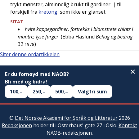
trykt mønster, alminnelig brukt til gardiner
| til
forskjell fra
kretong
, som ikke er glanset
SITAT
hvite kappegardiner, fortrekks i blomstrete chintz i
muntre, lyse farger
(
Ebba Haslund
Behag og bedrag
32
)
1978
Siter denne ordartikkelen
Er du fornøyd med NAOB?
Bli med og bidra!
100,–
250,–
500,–
Valgfri sum
©
Det Norske Akademi for Språk og Litteratur
2026
Redaksjonen
holder til i Osterhaus' gate 27 i Oslo.
Kontakt
NAOB-redaksjonen
.