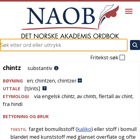
Fritekst-søk
chintz
chintz
substantiv
en
;
chintzen
,
chintzer
BØYNING
[tʃints]
UTTALE
via
engelsk
chintz
, av
chints
, flertall av
chint
,
ETYMOLOGI
fra
hindi
BETYDNING OG BRUK
farget bomullsstoff (
kaliko
) eller stoff i bomull
TEKSTIL
blandet med kunststoff med glanset overflate og ofte