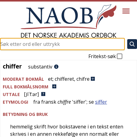
Fritekst-søk
chiffer
chiffer
substantiv
et
;
chifferet
,
chifre
MODERAT BOKMÅL
FULL BOKMÅLSNORM
[ʃi´f:ər]
UTTALE
fra
fransk
chiffre
'
siffer
'; se
siffer
ETYMOLOGI
BETYDNING OG BRUK
hemmelig skrift hvor bokstavene i en tekst enten
skrives i en annen rekkefølge enn normalt eller