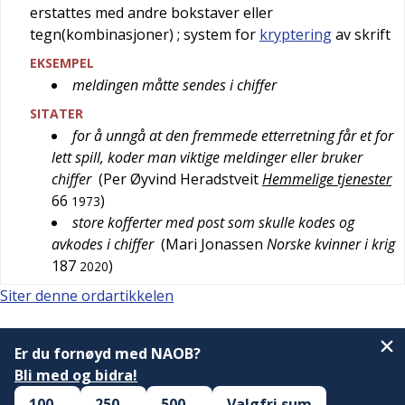
erstattes med andre bokstaver eller
tegn(kombinasjoner)
; system for
kryptering
av skrift
EKSEMPEL
meldingen måtte sendes i chiffer
SITATER
for å unngå at den fremmede etterretning får et for
lett spill, koder man viktige meldinger eller bruker
chiffer
(
Per Øyvind Heradstveit
Hemmelige tjenester
66
)
1973
store kofferter med post som skulle kodes og
avkodes i chiffer
(
Mari Jonassen
Norske kvinner i krig
187
)
2020
Siter denne ordartikkelen
Er du fornøyd med NAOB?
Bli med og bidra!
100,–
250,–
500,–
Valgfri sum