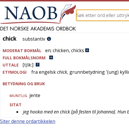
chick
chick
substantiv
en
;
chicken
,
chicks
MODERAT BOKMÅL
FULL BOKMÅLSNORM
[tʃik:]
UTTALE
fra
engelsk
chick
, grunnbetydning '
(ung) kyll
ETYMOLOGI
BETYDNING OG BRUK
jente
MUNTLIG
SITAT
jeg hooka med en chick [på festen til Johanna]. Hun 
Siter denne ordartikkelen