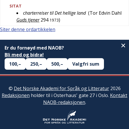
SITAT
charterreiser til Det hellige land
(
Tor Edvin Dahl
Guds tjener
294
)
1973
Siter denne ordartikkelen
Er du fornøyd med NAOB?
Bli med og bidra!
100,–
250,–
500,–
Valgfri sum
©
Det Norske Akademi for Språk og Litteratur
2026
Redaksjonen
holder til i Osterhaus' gate 27 i Oslo.
Kontakt
NAOB-redaksjonen
.