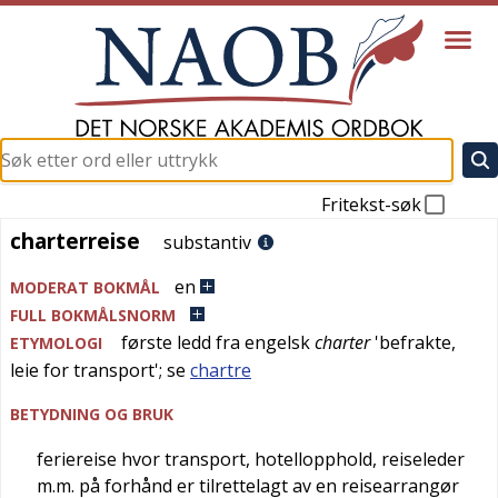
Fritekst-søk
charterreise
charterreise
substantiv
en
MODERAT BOKMÅL
FULL BOKMÅLSNORM
første ledd fra
engelsk
charter
'
befrakte,
ETYMOLOGI
leie for transport
'; se
chartre
BETYDNING OG BRUK
feriereise hvor transport, hotellopphold, reiseleder
m.m. på forhånd er tilrettelagt av en reisearrangør