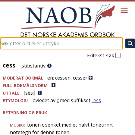
Fritekst-søk
cess
cess
substantiv
en
;
cessen
,
cesser
MODERAT BOKMÅL
FULL BOKMÅLSNORM
[ses:]
UTTALE
avledet av
c
med suffikset
-ess
ETYMOLOGI
BETYDNING OG BRUK
tonen c senket med et halvt tonetrinn;
MUSIKK
notetegn for denne tonen