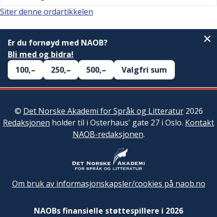
Siter denne ordartikkelen
Er du fornøyd med NAOB?
Bli med og bidra!
100,–
250,–
500,–
Valgfri sum
©
Det Norske Akademi for Språk og Litteratur
2026
Redaksjonen
holder til i Osterhaus' gate 27 i Oslo.
Kontakt
NAOB-redaksjonen
.
Om bruk av informasjonskapsler/cookies på naob.no
NAOBs finansielle støttespillere i 2026