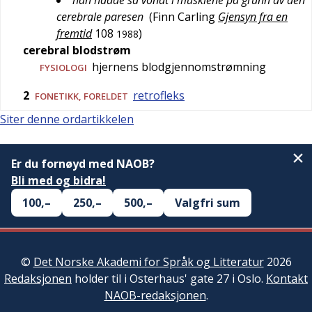
han hadde så vondt i musklene på grunn av den
cerebrale paresen
(
Finn Carling
Gjensyn fra en
fremtid
108
)
1988
cerebral blodstrøm
hjernens blodgjennomstrømning
FYSIOLOGI
2
retrofleks
FONETIKK
,
FORELDET
Siter denne ordartikkelen
Er du fornøyd med NAOB?
Bli med og bidra!
100,–
250,–
500,–
Valgfri sum
©
Det Norske Akademi for Språk og Litteratur
2026
Redaksjonen
holder til i Osterhaus' gate 27 i Oslo.
Kontakt
NAOB-redaksjonen
.