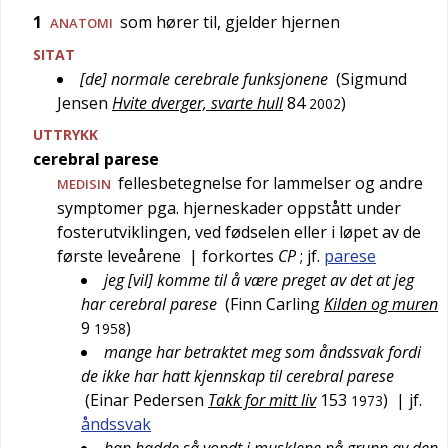
1
som hører til, gjelder hjernen
ANATOMI
SITAT
[de] normale cerebrale funksjonene
(
Sigmund
Jensen
Hvite dverger, svarte hull
84
)
2002
UTTRYKK
cerebral parese
fellesbetegnelse for lammelser og andre
MEDISIN
symptomer pga. hjerneskader oppstått under
fosterutviklingen, ved fødselen eller i løpet av de
første leveårene
| forkortes
CP
; jf.
parese
jeg [vil] komme til å være preget av det at jeg
har cerebral parese
(
Finn Carling
Kilden og muren
9
)
1958
mange har betraktet meg som åndssvak fordi
de ikke har hatt kjennskap til cerebral parese
(
Einar Pedersen
Takk for mitt liv
153
)
| jf.
1973
åndssvak