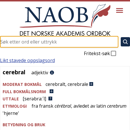
Fritekst-søk
Likt stavede oppslagsord
cerebral
cerebral
adjektiv
cerebralt
,
cerebrale
MODERAT BOKMÅL
FULL BOKMÅLSNORM
[serəbra:´l]
UTTALE
fra
fransk
cérébral
, avledet av
latin
cerebrum
ETYMOLOGI
'
hjerne
'
BETYDNING OG BRUK