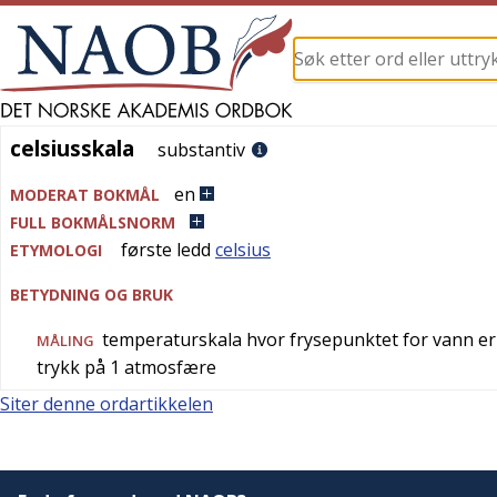
celsiusskala
celsiusskala
substantiv
en
MODERAT BOKMÅL
FULL BOKMÅLSNORM
første ledd
celsius
ETYMOLOGI
BETYDNING OG BRUK
temperaturskala hvor frysepunktet for vann er
MÅLING
trykk på 1 atmosfære
Siter denne ordartikkelen