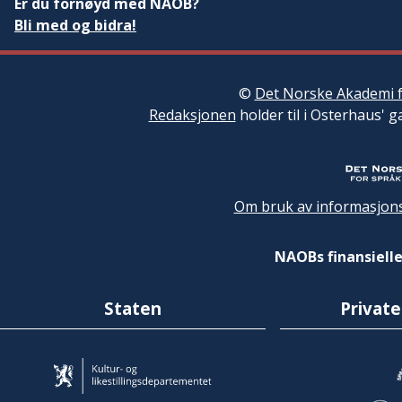
Er du fornøyd med NAOB?
Bli med og bidra!
©
Det Norske Akademi f
Redaksjonen
holder til i Osterhaus' g
Om bruk av informasjons
NAOBs finansielle
Staten
Private