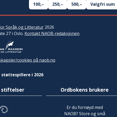
100,–
250,–
500,–
Valgfri sum
or Språk og Litteratur
2026
ate 27 i Oslo.
Kontakt NAOB-redaksjonen
.
kapsler/cookies på naob.no
 støttespillere i 2026
 stiftelser
Ordbokens brukere
Er du fornøyd med
NAOB? Store og små