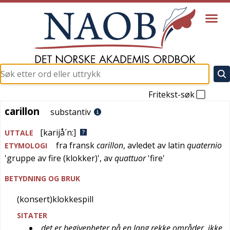
Fritekst-søk
carillon
carillon
substantiv
[karijå´n:]
UTTALE
fra
fransk
carillon
, avledet av
latin
quaternio
ETYMOLOGI
'
gruppe av fire (klokker)
', av
quattuor
'
fire
'
BETYDNING OG BRUK
(konsert)klokkespill
SITATER
det er begivenheter på en lang rekke områder, ikke