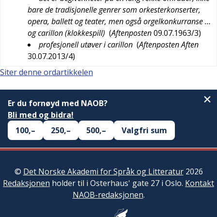
bare de tradisjonelle genrer som orkesterkonserter,
opera, ballett og teater, men også orgelkonkurranse …
og carillon (klokkespill)
(
Aftenposten
09.07.1963/3
)
profesjonell utøver i carillon
(
Aftenposten Aften
30.07.2013/4
)
Siter denne ordartikkelen
Er du fornøyd med NAOB?
Bli med og bidra!
100,–
250,–
500,–
Valgfri sum
©
Det Norske Akademi for Språk og Litteratur
2026
Redaksjonen
holder til i Osterhaus' gate 27 i Oslo.
Kontakt
NAOB-redaksjonen
.