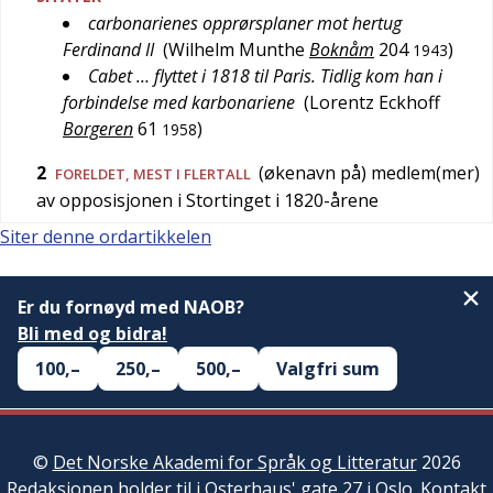
carbonarienes opprørsplaner mot hertug
Ferdinand II
(
Wilhelm Munthe
Boknåm
204
)
1943
Cabet … flyttet i 1818 til Paris. Tidlig kom han i
forbindelse med karbonariene
(
Lorentz Eckhoff
Borgeren
61
)
1958
2
(økenavn på) medlem(mer)
FORELDET
, MEST I FLERTALL
av opposisjonen i Stortinget i 1820-årene
Siter denne ordartikkelen
Er du fornøyd med NAOB?
Bli med og bidra!
100,–
250,–
500,–
Valgfri sum
©
Det Norske Akademi for Språk og Litteratur
2026
Redaksjonen
holder til i Osterhaus' gate 27 i Oslo.
Kontakt