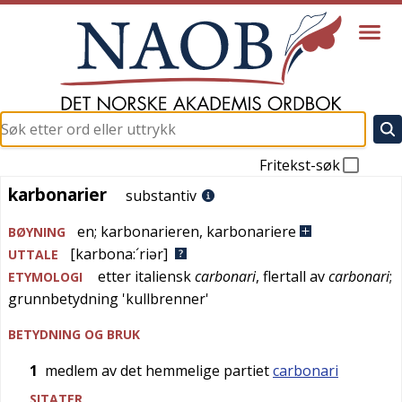
Fritekst-søk
karbonarier
karbonarier
substantiv
en
;
karbonarieren
,
karbonariere
BØYNING
[karbona:´riər]
UTTALE
etter
italiensk
carbonari
, flertall av
carbonari
;
ETYMOLOGI
grunnbetydning '
kullbrenner
'
BETYDNING OG BRUK
1
medlem av det hemmelige partiet
carbonari
SITATER