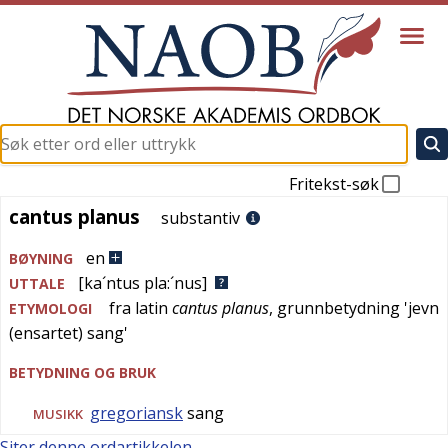
Fritekst-søk
cantus planus
cantus planus
substantiv
en
BØYNING
[ka´ntus pla:´nus]
UTTALE
fra
latin
cantus planus
, grunnbetydning '
jevn
ETYMOLOGI
(ensartet) sang
'
BETYDNING OG BRUK
gregoriansk
sang
MUSIKK
Siter denne ordartikkelen