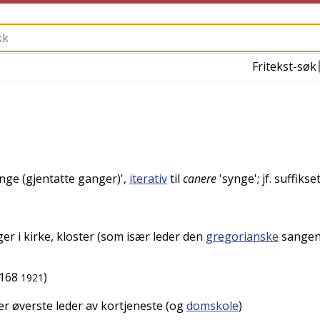
Fritekst-søk
nge (gjentatte ganger)
',
iterativ
til
canere
'
synge
'; jf. suffikse
er i kirke, kloster (som især leder den
gregorianske
sangen
168
)
1921
r øverste leder av kortjeneste (og
domskole
)