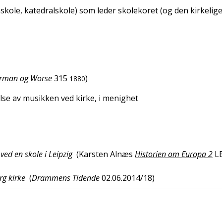
nskole, katedralskole) som leder skolekoret (og den kirkelig
rman og Worse
315
)
1880
lse av musikken ved kirke, i menighet
ved en skole i Leipzig
(
Karsten Alnæs
Historien om Europa 2
L
rg kirke
(
Drammens Tidende
02.06.2014/18
)