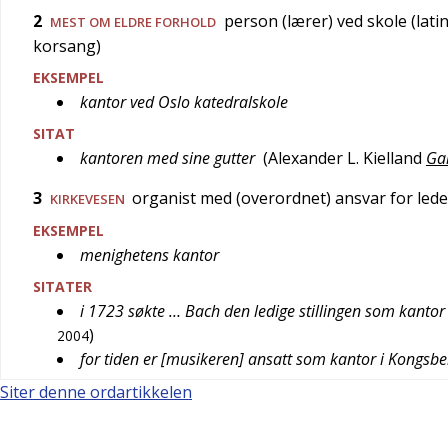
2
person (lærer) ved skole (lati
MEST OM ELDRE FORHOLD
korsang)
EKSEMPEL
kantor ved Oslo katedralskole
SITAT
kantoren med sine gutter
(
Alexander L. Kielland
Ga
3
organist med (overordnet) ansvar for lede
KIRKEVESEN
EKSEMPEL
menighetens kantor
SITATER
i 1723 søkte … Bach den ledige stillingen som kantor 
)
2004
for tiden er [musikeren] ansatt som kantor i Kongsbe
Siter denne ordartikkelen