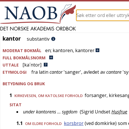
kantor
kantor
substantiv
en
;
kantoren
,
kantorer
MODERAT BOKMÅL
FULL BOKMÅLSNORM
[ka´ntor]
UTTALE
fra
latin
cantor
'
sanger
', avledet av
cantare
'
sy
ETYMOLOGI
BETYDNING OG BRUK
1
forsanger, kirkesang
KIRKEVESEN
, OM KATOLSKE FORHOLD
SITAT
under kantorens … sygdom
(
Sigrid Undset
Husfrue
1.1
korsbror
(ved domkirke) som e
OM ELDRE FORHOLD