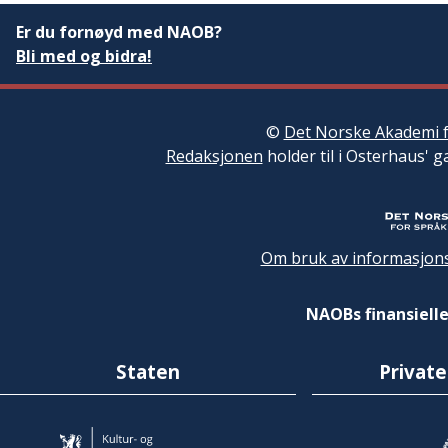
Er du fornøyd med NAOB?
Bli med og bidra!
©
Det Norske Akademi f
Redaksjonen
holder til i Osterhaus' g
Om bruk av informasjons
NAOBs finansielle
Staten
Private