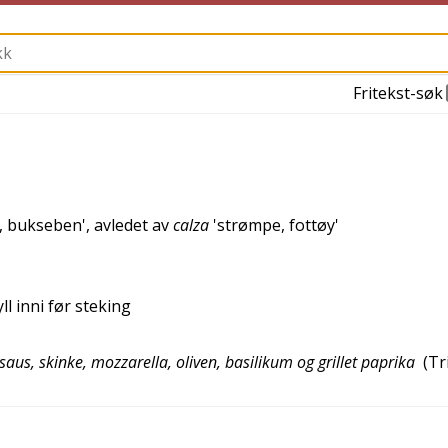
Fritekst-søk
, bukseben
', avledet av
calza
'
strømpe, fottøy
'
l inni før steking
us, skinke, mozzarella, oliven, basilikum og grillet paprika
(
Tr