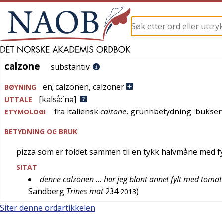
calzone
calzone
substantiv
en
;
calzonen
,
calzoner
BØYNING
[kalså:`nə]
UTTALE
fra
italiensk
calzone
, grunnbetydning '
bukser
ETYMOLOGI
BETYDNING OG BRUK
pizza som er foldet sammen til en tykk halvmåne med fyl
SITAT
denne calzonen … har jeg blant annet fylt med tomatsa
Sandberg
Trines mat
234
)
2013
Siter denne ordartikkelen