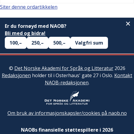
Siter denne ordartikkelen
Er du fornøyd med NAOB?
Bli med og bidra!
100,–
250,–
500,–
Valgfri sum
©
Det Norske Akademi for Språk og Litteratur
2026
Redaksjonen
holder til i Osterhaus' gate 27 i Oslo.
Kontakt
NAOB-redaksjonen
.
Om bruk av informasjonskapsler/cookies på naob.no
NAOBs finansielle støttespillere i 2026