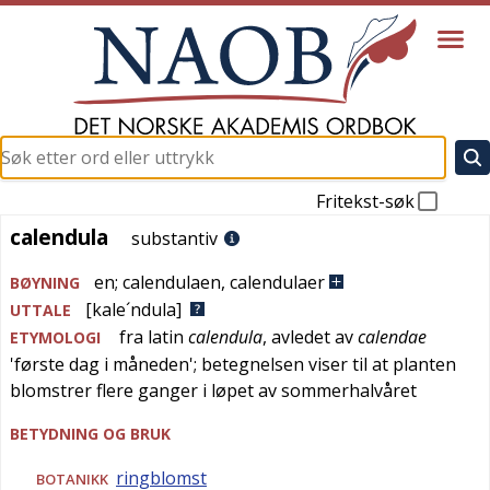
Fritekst-søk
calendula
calendula
substantiv
en
;
calendulaen
,
calendulaer
BØYNING
[kale´ndula]
UTTALE
fra
latin
calendula
, avledet av
calendae
ETYMOLOGI
'
første dag i måneden
'; betegnelsen viser til at planten
blomstrer flere ganger i løpet av sommerhalvåret
BETYDNING OG BRUK
ringblomst
BOTANIKK