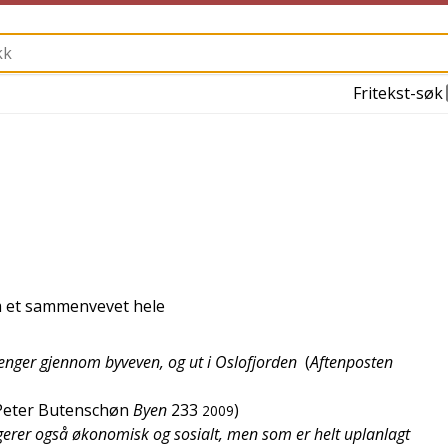
Fritekst-søk
om et sammenvevet hele
trenger gjennom byveven, og ut i Oslofjorden
(
Aftenposten
Peter Butenschøn
Byen
233
)
2009
erer også økonomisk og sosialt, men som er helt uplanlagt