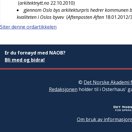
(
arkitektnytt.no
22.10.2010
)
gjennom Oslo bys arkitekturpris hedrer kommunen byg
kvaliteten i Oslos byvev
(
Aftenposten Aften
18.01.2012/
Siter denne ordartikkelen
Er du fornøyd med NAOB?
Bli med og bidra!
©
Det Norske Akademi f
Redaksjonen
holder til i Osterhaus' g
Om bruk av informasjons