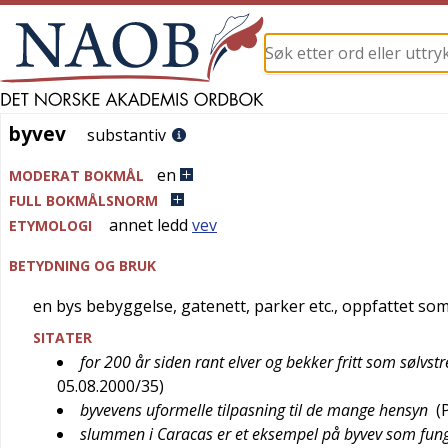
byvev
byvev
substantiv
en
MODERAT BOKMÅL
FULL BOKMÅLSNORM
annet ledd
vev
ETYMOLOGI
BETYDNING OG BRUK
en bys bebyggelse, gatenett, parker etc., oppfattet s
SITATER
for 200 år siden rant elver og bekker fritt som sølvs
05.08.2000/35
)
byvevens uformelle tilpasning til de mange hensyn
(
slummen i Caracas er et eksempel på byvev som fung