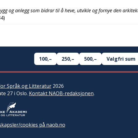
g og anlegg som bidrar til å heve, utvikle og fornye den arkitek
34
)
100,–
250,–
500,–
Valgfri sum
or Språk og Litteratur
2026
ate 27 i Oslo.
Kontakt NAOB-redaksjonen
.
kapsler/cookies på naob.no