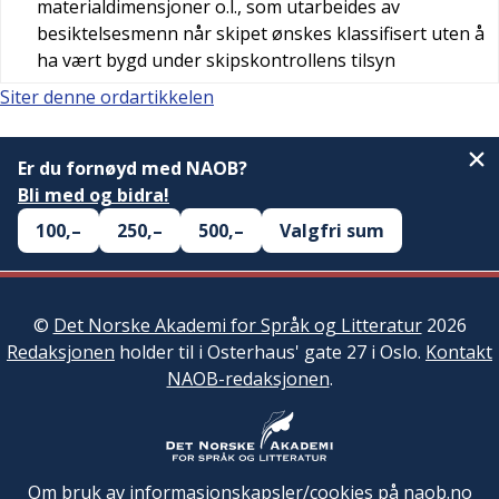
materialdimensjoner o.l., som utarbeides av
besiktelsesmenn når skipet ønskes klassifisert uten å
ha vært bygd under skipskontrollens tilsyn
Siter denne ordartikkelen
Er du fornøyd med NAOB?
Bli med og bidra!
100,–
250,–
500,–
Valgfri sum
©
Det Norske Akademi for Språk og Litteratur
2026
Redaksjonen
holder til i Osterhaus' gate 27 i Oslo.
Kontakt
NAOB-redaksjonen
.
Om bruk av informasjonskapsler/cookies på naob.no