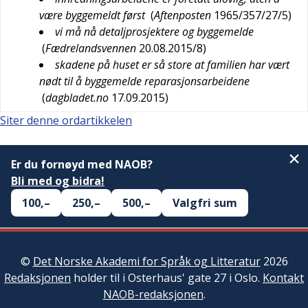
være byggemeldt først
(
Aftenposten
1965/357/27/5
)
vi må nå detaljprosjektere og byggemelde
(
Fædrelandsvennen
20.08.2015/8
)
skadene på huset er så store at familien har vært
nødt til å byggemelde reparasjonsarbeidene
(
dagbladet.no
17.09.2015
)
Siter denne ordartikkelen
Er du fornøyd med NAOB?
Bli med og bidra!
100,–
250,–
500,–
Valgfri sum
©
Det Norske Akademi for Språk og Litteratur
2026
Redaksjonen
holder til i Osterhaus' gate 27 i Oslo.
Kontakt
NAOB-redaksjonen
.