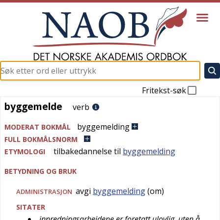
Fritekst-søk
byggemelde
byggemelde
verb
byggemelding
MODERAT BOKMÅL
FULL BOKMÅLSNORM
tilbakedannelse til
byggemelding
ETYMOLOGI
BETYDNING OG BRUK
avgi
byggemelding
(om)
ADMINISTRASJON
SITATER
innredningsarbeidene er foretatt ulovlig, uten å