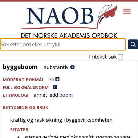
Fritekst-søk
byggeboom
byggeboom
substantiv
en
MODERAT BOKMÅL
FULL BOKMÅLSNORM
annet ledd
boom
ETYMOLOGI
BETYDNING OG BRUK
kraftig og rask økning i byggevirksomheten
SITATER
etter en periode med økonomisk stagnasjon satte