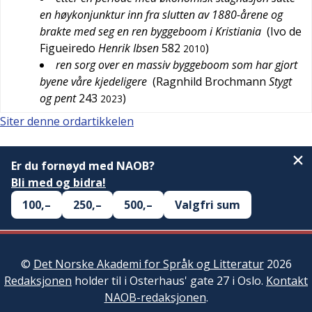
en høykonjunktur inn fra slutten av 1880-årene og
brakte med seg en ren byggeboom i Kristiania
(
Ivo de
Figueiredo
Henrik Ibsen
582
)
2010
ren sorg over en massiv byggeboom som har gjort
byene våre kjedeligere
(
Ragnhild Brochmann
Stygt
og pent
243
)
2023
Siter denne ordartikkelen
Er du fornøyd med NAOB?
Bli med og bidra!
100,–
250,–
500,–
Valgfri sum
©
Det Norske Akademi for Språk og Litteratur
2026
Redaksjonen
holder til i Osterhaus' gate 27 i Oslo.
Kontakt
NAOB-redaksjonen
.